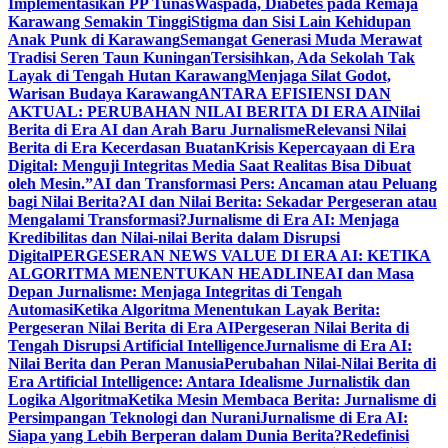
Implementasikan PP Tunas
Waspada, Diabetes pada Remaja
Karawang Semakin Tinggi
Stigma dan Sisi Lain Kehidupan
Anak Punk di Karawang
Semangat Generasi Muda Merawat
Tradisi Seren Taun Kuningan
Tersisihkan, Ada Sekolah Tak
Layak di Tengah Hutan Karawang
Menjaga Silat Godot,
Warisan Budaya Karawang
ANTARA EFISIENSI DAN
AKTUAL: PERUBAHAN NILAI BERITA DI ERA AI
Nilai
Berita di Era AI dan Arah Baru Jurnalisme
Relevansi Nilai
Berita di Era Kecerdasan Buatan
Krisis Kepercayaan di Era
Digital: Menguji Integritas Media Saat Realitas Bisa Dibuat
oleh Mesin.”
AI dan Transformasi Pers: Ancaman atau Peluang
bagi Nilai Berita?
AI dan Nilai Berita: Sekadar Pergeseran atau
Mengalami Transformasi?
Jurnalisme di Era AI: Menjaga
Kredibilitas dan Nilai-nilai Berita dalam Disrupsi
Digital
PERGESERAN NEWS VALUE DI ERA AI: KETIKA
ALGORITMA MENENTUKAN HEADLINE
AI dan Masa
Depan Jurnalisme: Menjaga Integritas di Tengah
Automasi
Ketika Algoritma Menentukan Layak Berita:
Pergeseran Nilai Berita di Era AI
Pergeseran Nilai Berita di
Tengah Disrupsi Artificial Intelligence
Jurnalisme di Era AI:
Nilai Berita dan Peran Manusia
Perubahan Nilai-Nilai Berita di
Era Artificial Intelligence: Antara Idealisme Jurnalistik dan
Logika Algoritma
Ketika Mesin Membaca Berita: Jurnalisme di
Persimpangan Teknologi dan Nurani
Jurnalisme di Era AI:
Siapa yang Lebih Berperan dalam Dunia Berita?
Redefinisi