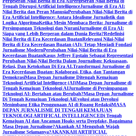
Pergeseran Nilai Berita di Era AI
Pergeseran Nilai Berita di
Tengah Disrupsi Artificial Intelligence
Jurnalisme di Era AI:
Nilai Berita dan Peran Manusia
Perubahan Nilai-Nilai Berita di
Era Artificial Intelligence: Antara Idealisme Jurnalistik dan
Logika Algoritma
Ketika Mesin Membaca Berita: Jurnalisme di
Persimpangan Teknologi dan Nurani
Jurnalisme di Era AI:
Siapa yang Lebih Berperan dalam Dunia Berita?
Redefinisi
Nilai Berita di Era Kecerdasan Buatan
Relevansi Nilai-Nilai
Berita di Era Kecerdasan Buatan (AI): Tetap Menjadi Fondasi
Jurnalisme Modern
Perubahan Nilai-Nilai Berita di Era
Kecerdasan Buatan
Kasus Jeffrey Epstain Sebagai Representasi
Perubahan Nilai-Nilai Berita Dalam Journalism: Kekuasaan,
Relasi, Dan Ketokohan Di Era AI.
Transformasi Jurnalisme di
Era Kecerdasan Buatan: Kolaborasi, Etika, dan Tantangan
Demokrasi
Masa Depan Jurnalisme Ditengah Kemajuan
Teknologi Artificial Intelligence (AI)
Masa Depan Jurnalisme di
Tengah Kemajuan Teknologi AI
Jurnalisme di Persimpangan
Teknologi AI: Bertahan atau Berubah?
Masa Depan Jurnalisme
Di Tengah Kemajuan Teknologi Ai
Evolusi atau Devolusi
Menimbang Etika Penggunaan AI di Ruang Redaksi
MASA
DEPAN JURNALISME DI TENGAH KEMAJUAN
TEKNOLOGI ARTIFICAL INTELLIGENCE
Di Tengah
Kemajuan AI dan Ancaman Hoaks serta Deepfake, Bagaimana
Masa Depan Jurnalisme?
Akankah AI Mengubah Wajah
Jurnalisme Selamanya?
AKANKAH ARTIFICIAL