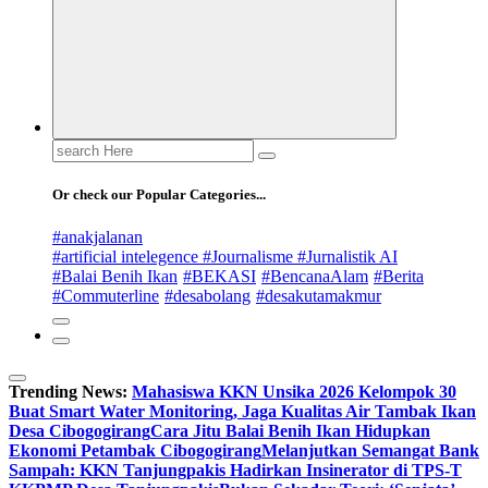
Search
for:
Or check our Popular Categories...
#anakjalanan
#artificial intelegence #Journalisme #Jurnalistik AI
#Balai Benih Ikan
#BEKASI
#BencanaAlam
#Berita
#Commuterline
#desabolang
#desakutamakmur
Trending News:
Mahasiswa KKN Unsika 2026 Kelompok 30
Buat Smart Water Monitoring, Jaga Kualitas Air Tambak Ikan
Desa Cibogogirang
Cara Jitu Balai Benih Ikan Hidupkan
Ekonomi Petambak Cibogogirang
Melanjutkan Semangat Bank
Sampah: KKN Tanjungpakis Hadirkan Insinerator di TPS-T