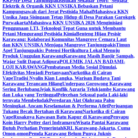
KKPMP Desa Tanjungpakis
Bukan Sekadar Teori: ‘Senjata’
Elektrik & Organik KKN UNSIKA Bebaskan Petani
Kampungsawah dari Jerat Pestisida Mahal
Mahasiswa KKN
Unsika Jaga Sisingaan Tetap Hidup di Desa Parakan Garokgek
Purwakarta
Mahasiswa KKN UNSIKA 2026 Menginisiasi
Penggunaan LTI, Teknologi Tepat Guna untuk Membantu
Petani Mengurangi Pestisida Kimia
Benteng Hijau Pesisir
Karawang: Kolaborasi Komunitas Mangrove Cemara Laut
dan KKN UNSIKA Menjaga Mangrove Tanjungpakis
Timun
Apel Tanjungpakis: Potensi Hortikultura Lokal Menuju
Produk Unggulan Karawang
Karawang Masih Banjir Sampah,
Wajar Sulit Dapat Adipura
POLEMIK JALAN BADAMI-
LOJI KARAWANG
Pembatasan Media Sosial Dimulai,
Efektivitas Menjadi Pertanyaan
Narkotika di Cairan
Vape
Tradisi Nyalin Kian Langka, Warisan Budaya Tani
Karawang Terancam Hilang
Underpass Gorowong Karawang
Sering Berlubang
Jejak Konflik Agraria Telukjambe Karawang
dan Luka yang Tertinggal
Pelecehan Seksual pada Laki-laki
ternyata Membeludak
Peredaran Alat Olahraga Palsu
Meningkat, Ancam Keselamatan & Performa Atlet
Perjuangan
Tukang Becak Bertahan di Karawang
Narkotika di Cairan
Vape
Rusaknya Kawasan Batu Kapur di Karawang
Penyapu
Koin Harry Potter dari Indramayu
Wisata Pantai Karawang
Butuh Perhatian Pemerintah
KRL Karawang-Jakarta, Cuma
Omon-omon
Pemda Karawang Belum Punya Juknis