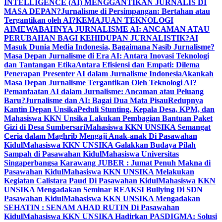
INTELLIGENCE (AI) MENGGANTIKAN JURNALIS DI
MASA DEPAN?
Jurnalisme di Persimpangan: Bertahan atau
Tergantikan oleh AI?
KEMAJUAN TEKNOLOGI
AI
MEWABAHNYA JURNALISME AI: ANCAMAN ATAU
PERUBAHAN BAGI KEHIDUPAN JURNALISTIK?
AI
Masuk Dunia Media Indonesia, Bagaimana Nasib Jurnalisme?
Masa Depan Jurnalisme di Era AI: Antara Inovasi Teknologi
dan Tantangan Etika
Antara Efisiensi dan Empati: Dilema
Penerapan Presenter AI dalam Jurnalisme Indonesia
Akankah
Masa Depan Jurnalisme Tergantikan Oleh Teknologi AI?
Pemanfaatan AI dalam Jurnalisme: Ancaman atau Peluang
Baru?
Jurnalisme dan AI: Bagai Dua Mata Pisau
Redupnya
Kantin Depan Unsika
Peduli Stunting, Kepala Desa, KPM, dan
Mahasiswa KKN Unsika Lakukan Pembagian Bantuan Paket
Gizi di Desa Sumbersari
Mahasiswa KKN UNSIKA Semangat
Ceria dalam Maghrib Mengaji Anak-anak Di Pasawahan
Kidul
Mahasiswa KKN UNSIKA Galakkan Budaya Pilah
Sampah di Pasawahan Kidul
Mahasiswa Universitas
Singaperbangsa Karawang JUBER : Jumat Penuh Makna di
Pasawahan Kidul
Mahasiswa KKN UNSIKA Melakukan
Kegiatan Calistara Paud Di Pasawahan Kidul
Mahasiswa KKN
UNSIKA Mengadakan Seminar REAKSI Bullying Di SDN
Pasawahan Kidul
Mahasiswa KKN UNSIKA Mengadakan
SEHATIN : SENAM AHAD RUTIN Di Pasawahan
Kidul
Mahasiswa KKN UNSIKA Hadirkan PASDIGMA: Solusi