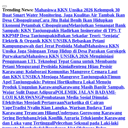
Skip
to
Trending News:
Mahasiswa KKN Unsika 2026 Kelompok 30
content
Buat Smart Water Monitoring, Jaga Kualitas Air Tambak Ikan
Desa Cibogogirang
Cara Jitu Balai Benih Ikan Hidupkan
Ekonomi Petambak Cibogogirang
Melanjutkan Semangat Bank
Sampah: KKN Tanjungpakis Hadirkan Insinerator di TPS-T
KKPMP Desa Tanjungpakis
Bukan Sekadar Teori: ‘Senjata’
Elektrik & Organik KKN UNSIKA Bebaskan Petani
Kampungsawah dari Jerat Pestisida Mahal
Mahasiswa KKN
Unsika Jaga Sisingaan Tetap Hidup di Desa Parakan Garokgek
Purwakarta
Mahasiswa KKN UNSIKA 2026 Menginisiasi
Penggunaan LTI, Teknologi Tepat Guna untuk Membantu
Petani Mengurangi Pestisida Kimia
Benteng Hijau Pesisir
Karawang: Kolaborasi Komunitas Mangrove Cemara Laut
dan KKN UNSIKA Menjaga Mangrove Tanjungpakis
Timun
Apel Tanjungpakis: Potensi Hortikultura Lokal Menuju
Produk Unggulan Karawang
Karawang Masih Banjir Sampah,
Wajar Sulit Dapat Adipura
POLEMIK JALAN BADAMI-
LOJI KARAWANG
Pembatasan Media Sosial Dimulai,
Efektivitas Menjadi Pertanyaan
Narkotika di Cairan
Vape
Tradisi Nyalin Kian Langka, Warisan Budaya Tani
Karawang Terancam Hilang
Underpass Gorowong Karawang
Sering Berlubang
Jejak Konflik Agraria Telukjambe Karawang
dan Luka yang Tertinggal
Pelecehan Seksual pada Laki-laki