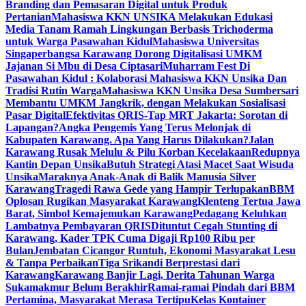
Branding dan Pemasaran Digital untuk Produk
Pertanian
Mahasiswa KKN UNSIKA Melakukan Edukasi
Media Tanam Ramah Lingkungan Berbasis Trichoderma
untuk Warga Pasawahan Kidul
Mahasiswa Universitas
Singaperbangsa Karawang Dorong Digitalisasi UMKM
Jajanan Si Mbu di Desa Ciptasari
Muharram Fest Di
Pasawahan Kidul : Kolaborasi Mahasiswa KKN Unsika Dan
Tradisi Rutin Warga
Mahasiswa KKN Unsika Desa Sumbersari
Membantu UMKM Jangkrik, dengan Melakukan Sosialisasi
Pasar Digital
Efektivitas QRIS-Tap MRT Jakarta: Sorotan di
Lapangan?
Angka Pengemis Yang Terus Melonjak di
Kabupaten Karawang. Apa Yang Harus Dilakukan?
Jalan
Karawang Rusak Melulu & Pilu Korban Kecelakaan
Redupnya
Kantin Depan Unsika
Butuh Strategi Atasi Macet Saat Wisuda
Unsika
Maraknya Anak-Anak di Balik Manusia Silver
Karawang
Tragedi Rawa Gede yang Hampir Terlupakan
BBM
Oplosan Rugikan Masyarakat Karawang
Klenteng Tertua Jawa
Barat, Simbol Kemajemukan Karawang
Pedagang Keluhkan
Lambatnya Pembayaran QRIS
Dituntut Cegah Stunting di
Karawang, Kader TPK Cuma Digaji Rp100 Ribu per
Bulan
Jembatan Cicangor Runtuh, Ekonomi Masyarakat Lesu
& Tanpa Perbaikan
Tiga Srikandi Berprestasi dari
Karawang
Karawang Banjir Lagi, Derita Tahunan Warga
Sukamakmur Belum Berakhir
Ramai-ramai Pindah dari BBM
Pertamina, Masyarakat Merasa Tertipu
Kelas Kontainer