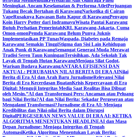
ternyata Membeludak
Peredaran Alat Olahraga Palsu
Meningkat, Ancam Keselamatan & Performa Atlet
Perjuangan
Tukang Becak Bertahan di Karawang
Narkotika di Cairan
Vape
Rusaknya Kawasan Batu Kapur di Karawang
Penyapu
Koin Harry Potter dari Indramayu
Wisata Pantai Karawang
Butuh Perhatian Pemerintah
KRL Karawang-Jakarta, Cuma
Omon-omon
Pemda Karawang Belum Punya Juknis
Implementasikan PP Tunas
Waspada, Diabetes pada Remaja
Karawang Semakin Tinggi
Stigma dan Sisi Lain Kehidupan
Anak Punk di Karawang
Semangat Generasi Muda Merawat
Tradisi Seren Taun Kuningan
Tersisihkan, Ada Sekolah Tak
Layak di Tengah Hutan Karawang
Menjaga Silat Godot,
Warisan Budaya Karawang
ANTARA EFISIENSI DAN
AKTUAL: PERUBAHAN NILAI BERITA DI ERA AI
Nilai
Berita di Era AI dan Arah Baru Jurnalisme
Relevansi Nilai
Berita di Era Kecerdasan Buatan
Krisis Kepercayaan di Era
Digital: Menguji Integritas Media Saat Realitas Bisa Dibuat
oleh Mesin.”
AI dan Transformasi Pers: Ancaman atau Peluang
bagi Nilai Berita?
AI dan Nilai Berita: Sekadar Pergeseran atau
Mengalami Transformasi?
Jurnalisme di Era AI: Menjaga
Kredibilitas dan Nilai-nilai Berita dalam Disrupsi
Digital
PERGESERAN NEWS VALUE DI ERA AI: KETIKA
ALGORITMA MENENTUKAN HEADLINE
AI dan Masa
Depan Jurnalisme: Menjaga Integritas di Tengah
Automasi
Ketika Algoritma Menentukan Layak Berita: