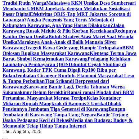
Tradisi Rutin Warga
Mahasiswa KKN Unsika Desa Sumbersari
Membantu UMKM Jangkrik, dengan Melakukan Sosialisasi
Pasar Digital
Efektivitas QRIS-Tap MRT Jakarta: Sorotan di
Lapangan?
Angka Pengemis Yang Terus Melonjak di
Kabupaten Karawang. Apa Yang Harus Dilakukan?
Jalan
Karawang Rusak Melulu & Pilu Korban Kecelakaan
Redupnya
Kantin Depan Unsika
Butuh Strategi Atasi Macet Saat Wisuda
Unsika
Maraknya Anak-Anak di Balik Manusia Silver
Karawang
Tragedi Rawa Gede yang Hampir Terlupakan
BBM
Oplosan Rugikan Masyarakat Karawang
Klenteng Tertua Jawa
Barat, Simbol Kemajemukan Karawang
Pedagang Keluhkan
Lambatnya Pembayaran QRIS
Dituntut Cegah Stunting di
Karawang, Kader TPK Cuma Digaji Rp100 Ribu per
Bulan
Jembatan Cicangor Runtuh, Ekonomi Masyarakat Lesu
& Tanpa Perbaikan
Tiga Srikandi Berprestasi dari
Karawang
Karawang Banjir Lagi, Derita Tahunan Warga
Sukamakmur Belum Berakhir
Ramai-ramai Pindah dari BBM
Pertamina, Masyarakat Merasa Tertipu
Kelas Kontainer
Miliaran Rupiah Mangkrak di Kampus 2 Unsika
Dibalik
Pensiunnya Jembatan Tiga Generasi di Karawang
Bangun
Jembatan di Karawang Tanpa Uang Negara
Banjir Terjang
Usaha Pedagang Kecil di Bekasi
Media dan Budaya: Baduy &
Mennonite Tetap Hidup Tanpa Internet
Thu. Aug 6th, 2026