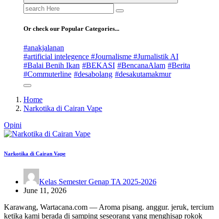
Search
for:
Or check our Popular Categories...
#anakjalanan
#artificial intelegence #Journalisme #Jurnalistik AI
#Balai Benih Ikan
#BEKASI
#BencanaAlam
#Berita
#Commuterline
#desabolang
#desakutamakmur
Home
Narkotika di Cairan Vape
Opini
Narkotika di Cairan Vape
Kelas Semester Genap TA 2025-2026
June 11, 2026
Karawang, Wartacana.com — Aroma pisang. anggur. jeruk, tercium
ketika kami berada di samping seseorang yang menghisap rokok