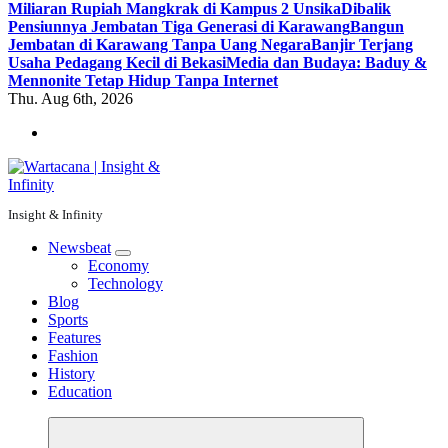
Miliaran Rupiah Mangkrak di Kampus 2 Unsika
Dibalik
Pensiunnya Jembatan Tiga Generasi di Karawang
Bangun
Jembatan di Karawang Tanpa Uang Negara
Banjir Terjang
Usaha Pedagang Kecil di Bekasi
Media dan Budaya: Baduy &
Mennonite Tetap Hidup Tanpa Internet
Thu. Aug 6th, 2026
Insight & Infinity
Newsbeat
Economy
Technology
Blog
Sports
Features
Fashion
History
Education