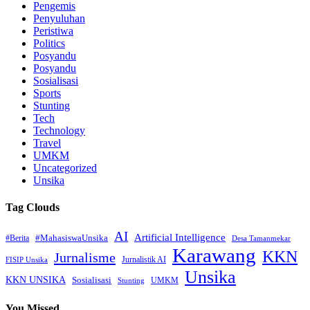
Pengemis
Penyuluhan
Peristiwa
Politics
Posyandu
Posyandu
Sosialisasi
Sports
Stunting
Tech
Technology
Travel
UMKM
Uncategorized
Unsika
Tag Clouds
AI
Artificial Intelligence
#MahasiswaUnsika
#Berita
Desa Tamanmekar
Karawang
KKN
Jurnalisme
Jurnalistik AI
FISIP Unsika
Unsika
KKN UNSIKA
Sosialisasi
UMKM
Stunting
You Missed