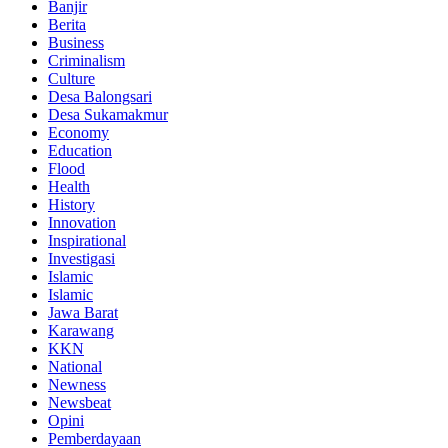
Banjir
Berita
Business
Criminalism
Culture
Desa Balongsari
Desa Sukamakmur
Economy
Education
Flood
Health
History
Innovation
Inspirational
Investigasi
Islamic
Islamic
Jawa Barat
Karawang
KKN
National
Newness
Newsbeat
Opini
Pemberdayaan