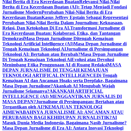
Nilai Berita di Era Kecerdasan Buatan
Relevansi Nilai-Nilai
Berita di Era Kecerdasan Buatan (AI): Tetap Menjadi Fondasi
Jurnalisme Modern
Perubahan Nilai-Nilai Berita di Era
Kecerdasan Buatan
Kasus Jeffrey Epstain Sebagai Representasi
Perubahan Nilai-Nilai Berita Dalam Journalism: Kekuasaan,
Relasi, Dan Ketokohan Di Era AI.
Transformasi Jurnalisme di
Era Kecerdasan Buatan: Kolaborasi, Etika, dan Tantangan
Demokrasi
Masa Depan Jurnalisme Ditengah Kemajuan
Teknologi Artificial Intelligence (AI)
Masa Depan Jurnalisme di
Tengah Kemajuan Teknologi AI
Jurnalisme di Persimpangan
Teknologi AI: Bertahan atau Berubah?
Masa Depan Jurnalisme
Di Tengah Kemajuan Teknologi Ai
Evolusi atau Devolusi
Menimbang Etika Penggunaan AI di Ruang Redaksi
MASA
DEPAN JURNALISME DI TENGAH KEMAJUAN
TEKNOLOGI ARTIFICAL INTELLIGENCE
Di Tengah
Kemajuan AI dan Ancaman Hoaks serta Deepfake, Bagaimana
Masa Depan Jurnalisme?
Akankah AI Mengubah Wajah
Jurnalisme Selamanya?
AKANKAH ARTIFICIAL
INTELLIGENCE (AI) MENGGANTIKAN JURNALIS DI
MASA DEPAN?
Jurnalisme di Persimpangan: Bertahan atau
Tergantikan oleh AI?
KEMAJUAN TEKNOLOGI
AI
MEWABAHNYA JURNALISME AI: ANCAMAN ATAU
PERUBAHAN BAGI KEHIDUPAN JURNALISTIK?
AI
Masuk Dunia Media Indonesia, Bagaimana Nasib Jurnalisme?
Masa Depan Jurnalisme di Era AI: Antara Inovasi Teknologi