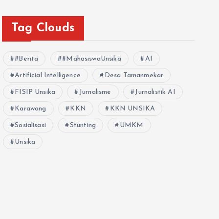
Tag Clouds
#Berita
#MahasiswaUnsika
AI
Artificial Intelligence
Desa Tamanmekar
FISIP Unsika
Jurnalisme
Jurnalistik AI
Karawang
KKN
KKN UNSIKA
Sosialisasi
Stunting
UMKM
Unsika