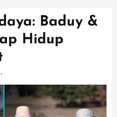
daya: Baduy &
tap Hidup
t
s