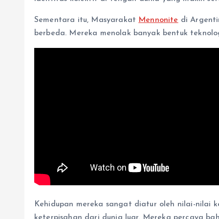
Sementara itu, Masyarakat
Mennonite
di Argenti
berbeda. Mereka menolak banyak bentuk teknolo
Kehidupan mereka sangat diatur oleh nilai-nila
keterpisahan dari dunia luar. Mereka percaya b