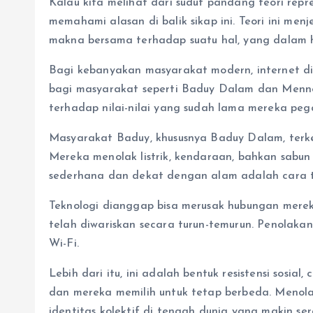
Kalau kita melihat dari sudut pandang teori represe
memahami alasan di balik sikap ini. Teori ini m
makna bersama terhadap suatu hal, yang dalam hal
Bagi kebanyakan masyarakat modern, internet d
bagi masyarakat seperti Baduy Dalam dan Mennon
terhadap nilai-nilai yang sudah lama mereka peg
Masyarakat Baduy, khususnya Baduy Dalam, ter
Mereka menolak listrik, kendaraan, bahkan sabun
sederhana dan dekat dengan alam adalah cara t
Teknologi dianggap bisa merusak hubungan mer
telah diwariskan secara turun-temurun. Penolakan
Wi-Fi.
Lebih dari itu, ini adalah bentuk resistensi sos
dan mereka memilih untuk tetap berbeda. Menol
identitas kolektif di tengah dunia yang makin se