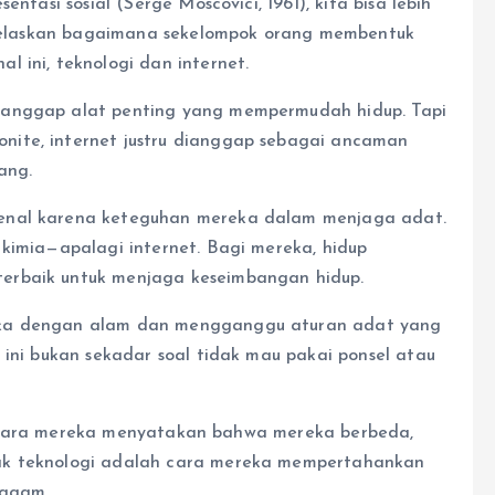
ntasi sosial (Serge Moscovici, 1961), kita bisa lebih
enjelaskan bagaimana sekelompok orang membentuk
 ini, teknologi dan internet.
ianggap alat penting yang mempermudah hidup. Tapi
ite, internet justru dianggap sebagai ancaman
ang.
kenal karena keteguhan mereka dalam menjaga adat.
 kimia—apalagi internet. Bagi mereka, hidup
erbaik untuk menjaga keseimbangan hidup.
eka dengan alam dan mengganggu aturan adat yang
 ini bukan sekadar soal tidak mau pakai ponsel atau
ial, cara mereka menyatakan bahwa mereka berbeda,
ak teknologi adalah cara mereka mempertahankan
ragam.