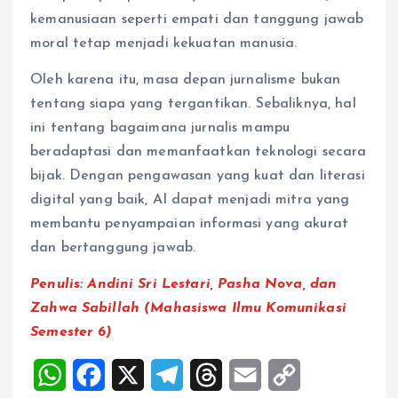
kemanusiaan seperti empati dan tanggung jawab
moral tetap menjadi kekuatan manusia.
Oleh karena itu, masa depan jurnalisme bukan
tentang siapa yang tergantikan. Sebaliknya, hal
ini tentang bagaimana jurnalis mampu
beradaptasi dan memanfaatkan teknologi secara
bijak. Dengan pengawasan yang kuat dan literasi
digital yang baik, AI dapat menjadi mitra yang
membantu penyampaian informasi yang akurat
dan bertanggung jawab.
Penulis:
Andini Sri Lestari, Pasha Nova, dan
Zahwa Sabillah (Mahasiswa Ilmu Komunikasi
Semester 6)
W
F
X
T
T
E
C