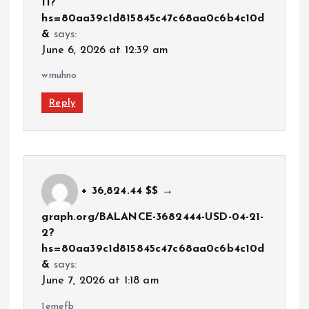
11?
hs=80aa39c1d815845c47c68aa0c6b4c10d
&
says:
June 6, 2026 at 12:39 am
wmuhno
Reply
+ 36,824.44 $$ →
graph.org/BALANCE-3682444-USD-04-21-
2?
hs=80aa39c1d815845c47c68aa0c6b4c10d
&
says:
June 7, 2026 at 1:18 am
1emefb