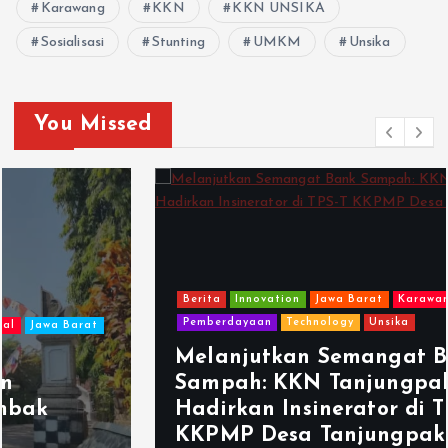
Karawang
KKN
KKN UNSIKA
Sosialisasi
Stunting
UMKM
Unsika
You Missed
Berita
Innovation
Jawa Barat
Karawang
KKN
Pemberdayaan
Technology
Unsika
Melanjutkan Semangat Bank
Sampah: KKN Tanjungpakis
Hadirkan Insinerator di TPS-T
KKPMP Desa Tanjungpakis