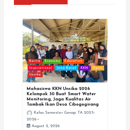
g
a
t
i
Berita
Economy
Education
o
Inspirational
Jawa Barat
KKN
Opini
Unsika
n
Mahasiswa KKN Unsika 2026
Kelompok 30 Buat Smart Water
Monitoring, Jaga Kualitas Air
Tambak Ikan Desa Cibogogirang
Kelas Semester Genap TA 2025-
2026
August 2, 2026