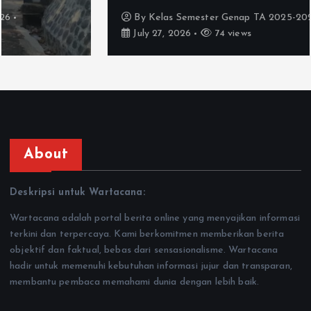
By
Kelas Semester Genap TA 2025-2026
July 27, 2026
74 views
About
Deskripsi untuk Wartacana:
Wartacana adalah portal berita online yang menyajikan informasi
terkini dan terpercaya. Kami berkomitmen memberikan berita
objektif dan faktual, bebas dari sensasionalisme. Wartacana
hadir untuk memenuhi kebutuhan informasi jujur dan transparan,
membantu pembaca memahami dunia dengan lebih baik.