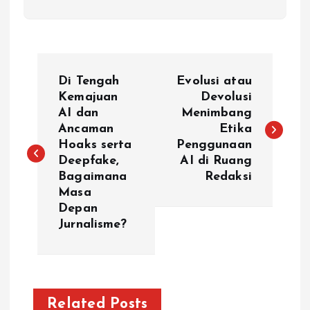
P
Di Tengah
Evolusi atau
o
Kemajuan
Devolusi
AI dan
Menimbang
Ancaman
Etika
s
Hoaks serta
Penggunaan
Deepfake,
AI di Ruang
t
Bagaimana
Redaksi
Masa
n
Depan
Jurnalisme?
a
v
i
Related Posts