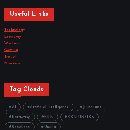
Useful Links
Technology
Economy
Western
Gaming
Travel
Newness
Tag Clouds
AI
Artificial Intelligence
Jurnalisme
Karawang
KKN
KKN UNSIKA
Sosialisasi
Unsika