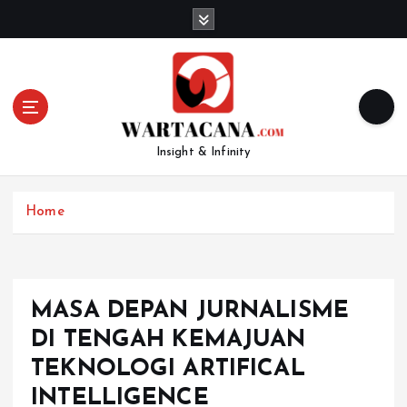
S
k
i
p
t
o
c
Insight & Infinity
o
n
t
Home
e
n
t
MASA DEPAN JURNALISME
DI TENGAH KEMAJUAN
TEKNOLOGI ARTIFICAL
INTELLIGENCE