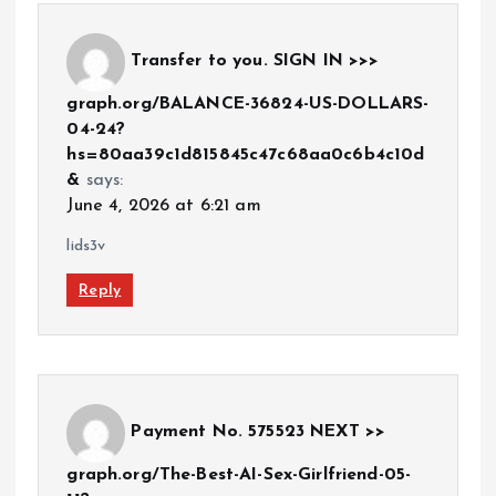
Transfer to you. SIGN IN >>>
graph.org/BALANCE-36824-US-DOLLARS-
04-24?
hs=80aa39c1d815845c47c68aa0c6b4c10d
&
says:
June 4, 2026 at 6:21 am
lids3v
Reply
Payment No. 575523 NEXT >>
graph.org/The-Best-AI-Sex-Girlfriend-05-