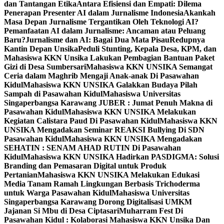
dan Tantangan Etika
Antara Efisiensi dan Empati: Dilema
Penerapan Presenter AI dalam Jurnalisme Indonesia
Akankah
Masa Depan Jurnalisme Tergantikan Oleh Teknologi AI?
Pemanfaatan AI dalam Jurnalisme: Ancaman atau Peluang
Baru?
Jurnalisme dan AI: Bagai Dua Mata Pisau
Redupnya
Kantin Depan Unsika
Peduli Stunting, Kepala Desa, KPM, dan
Mahasiswa KKN Unsika Lakukan Pembagian Bantuan Paket
Gizi di Desa Sumbersari
Mahasiswa KKN UNSIKA Semangat
Ceria dalam Maghrib Mengaji Anak-anak Di Pasawahan
Kidul
Mahasiswa KKN UNSIKA Galakkan Budaya Pilah
Sampah di Pasawahan Kidul
Mahasiswa Universitas
Singaperbangsa Karawang JUBER : Jumat Penuh Makna di
Pasawahan Kidul
Mahasiswa KKN UNSIKA Melakukan
Kegiatan Calistara Paud Di Pasawahan Kidul
Mahasiswa KKN
UNSIKA Mengadakan Seminar REAKSI Bullying Di SDN
Pasawahan Kidul
Mahasiswa KKN UNSIKA Mengadakan
SEHATIN : SENAM AHAD RUTIN Di Pasawahan
Kidul
Mahasiswa KKN UNSIKA Hadirkan PASDIGMA: Solusi
Branding dan Pemasaran Digital untuk Produk
Pertanian
Mahasiswa KKN UNSIKA Melakukan Edukasi
Media Tanam Ramah Lingkungan Berbasis Trichoderma
untuk Warga Pasawahan Kidul
Mahasiswa Universitas
Singaperbangsa Karawang Dorong Digitalisasi UMKM
Jajanan Si Mbu di Desa Ciptasari
Muharram Fest Di
Pasawahan Kidul : Kolaborasi Mahasiswa KKN Unsika Dan