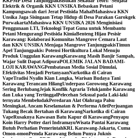
KKPMP Desa Tanjungpakis
Bukan Sekadar Teori: ‘Senjata’
Elektrik & Organik KKN UNSIKA Bebaskan Petani
Kampungsawah dari Jerat Pestisida Mahal
Mahasiswa KKN
Unsika Jaga Sisingaan Tetap Hidup di Desa Parakan Garokgek
Purwakarta
Mahasiswa KKN UNSIKA 2026 Menginisiasi
Penggunaan LTI, Teknologi Tepat Guna untuk Membantu
Petani Mengurangi Pestisida Kimia
Benteng Hijau Pesisir
Karawang: Kolaborasi Komunitas Mangrove Cemara Laut
dan KKN UNSIKA Menjaga Mangrove Tanjungpakis
Timun
Apel Tanjungpakis: Potensi Hortikultura Lokal Menuju
Produk Unggulan Karawang
Karawang Masih Banjir Sampah,
Wajar Sulit Dapat Adipura
POLEMIK JALAN BADAMI-
LOJI KARAWANG
Pembatasan Media Sosial Dimulai,
Efektivitas Menjadi Pertanyaan
Narkotika di Cairan
Vape
Tradisi Nyalin Kian Langka, Warisan Budaya Tani
Karawang Terancam Hilang
Underpass Gorowong Karawang
Sering Berlubang
Jejak Konflik Agraria Telukjambe Karawang
dan Luka yang Tertinggal
Pelecehan Seksual pada Laki-laki
ternyata Membeludak
Peredaran Alat Olahraga Palsu
Meningkat, Ancam Keselamatan & Performa Atlet
Perjuangan
Tukang Becak Bertahan di Karawang
Narkotika di Cairan
Vape
Rusaknya Kawasan Batu Kapur di Karawang
Penyapu
Koin Harry Potter dari Indramayu
Wisata Pantai Karawang
Butuh Perhatian Pemerintah
KRL Karawang-Jakarta, Cuma
Omon-omon
Pemda Karawang Belum Punya Juknis