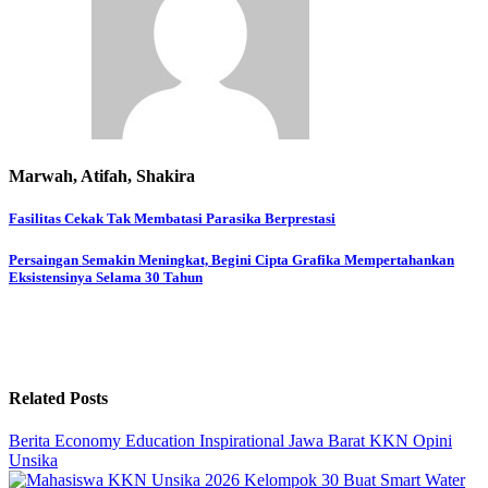
Marwah, Atifah, Shakira
Post
Fasilitas Cekak Tak Membatasi Parasika Berprestasi
navigation
Persaingan Semakin Meningkat, Begini Cipta Grafika Mempertahankan
Eksistensinya Selama 30 Tahun
Related Posts
Berita
Economy
Education
Inspirational
Jawa Barat
KKN
Opini
Unsika