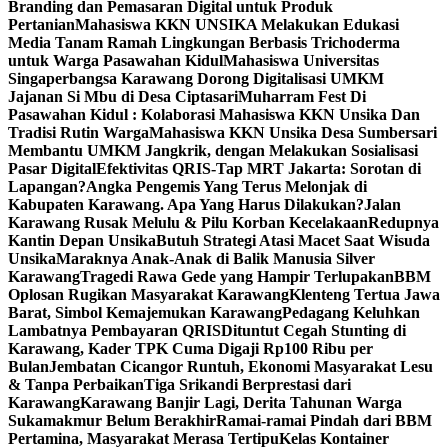
Branding dan Pemasaran Digital untuk Produk
Pertanian
Mahasiswa KKN UNSIKA Melakukan Edukasi
Media Tanam Ramah Lingkungan Berbasis Trichoderma
untuk Warga Pasawahan Kidul
Mahasiswa Universitas
Singaperbangsa Karawang Dorong Digitalisasi UMKM
Jajanan Si Mbu di Desa Ciptasari
Muharram Fest Di
Pasawahan Kidul : Kolaborasi Mahasiswa KKN Unsika Dan
Tradisi Rutin Warga
Mahasiswa KKN Unsika Desa Sumbersari
Membantu UMKM Jangkrik, dengan Melakukan Sosialisasi
Pasar Digital
Efektivitas QRIS-Tap MRT Jakarta: Sorotan di
Lapangan?
Angka Pengemis Yang Terus Melonjak di
Kabupaten Karawang. Apa Yang Harus Dilakukan?
Jalan
Karawang Rusak Melulu & Pilu Korban Kecelakaan
Redupnya
Kantin Depan Unsika
Butuh Strategi Atasi Macet Saat Wisuda
Unsika
Maraknya Anak-Anak di Balik Manusia Silver
Karawang
Tragedi Rawa Gede yang Hampir Terlupakan
BBM
Oplosan Rugikan Masyarakat Karawang
Klenteng Tertua Jawa
Barat, Simbol Kemajemukan Karawang
Pedagang Keluhkan
Lambatnya Pembayaran QRIS
Dituntut Cegah Stunting di
Karawang, Kader TPK Cuma Digaji Rp100 Ribu per
Bulan
Jembatan Cicangor Runtuh, Ekonomi Masyarakat Lesu
& Tanpa Perbaikan
Tiga Srikandi Berprestasi dari
Karawang
Karawang Banjir Lagi, Derita Tahunan Warga
Sukamakmur Belum Berakhir
Ramai-ramai Pindah dari BBM
Pertamina, Masyarakat Merasa Tertipu
Kelas Kontainer