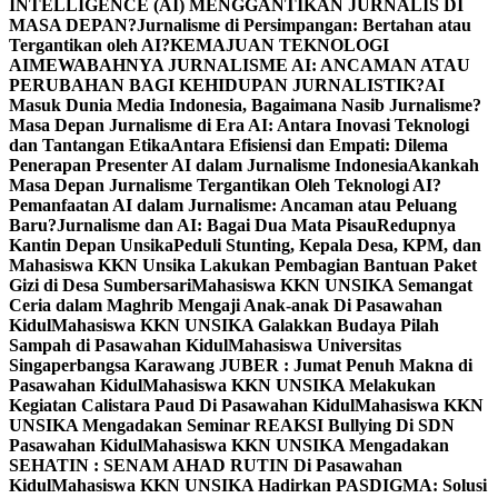
INTELLIGENCE (AI) MENGGANTIKAN JURNALIS DI
MASA DEPAN?
Jurnalisme di Persimpangan: Bertahan atau
Tergantikan oleh AI?
KEMAJUAN TEKNOLOGI
AI
MEWABAHNYA JURNALISME AI: ANCAMAN ATAU
PERUBAHAN BAGI KEHIDUPAN JURNALISTIK?
AI
Masuk Dunia Media Indonesia, Bagaimana Nasib Jurnalisme?
Masa Depan Jurnalisme di Era AI: Antara Inovasi Teknologi
dan Tantangan Etika
Antara Efisiensi dan Empati: Dilema
Penerapan Presenter AI dalam Jurnalisme Indonesia
Akankah
Masa Depan Jurnalisme Tergantikan Oleh Teknologi AI?
Pemanfaatan AI dalam Jurnalisme: Ancaman atau Peluang
Baru?
Jurnalisme dan AI: Bagai Dua Mata Pisau
Redupnya
Kantin Depan Unsika
Peduli Stunting, Kepala Desa, KPM, dan
Mahasiswa KKN Unsika Lakukan Pembagian Bantuan Paket
Gizi di Desa Sumbersari
Mahasiswa KKN UNSIKA Semangat
Ceria dalam Maghrib Mengaji Anak-anak Di Pasawahan
Kidul
Mahasiswa KKN UNSIKA Galakkan Budaya Pilah
Sampah di Pasawahan Kidul
Mahasiswa Universitas
Singaperbangsa Karawang JUBER : Jumat Penuh Makna di
Pasawahan Kidul
Mahasiswa KKN UNSIKA Melakukan
Kegiatan Calistara Paud Di Pasawahan Kidul
Mahasiswa KKN
UNSIKA Mengadakan Seminar REAKSI Bullying Di SDN
Pasawahan Kidul
Mahasiswa KKN UNSIKA Mengadakan
SEHATIN : SENAM AHAD RUTIN Di Pasawahan
Kidul
Mahasiswa KKN UNSIKA Hadirkan PASDIGMA: Solusi