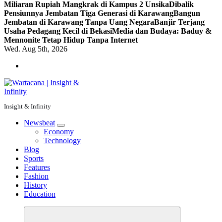
Miliaran Rupiah Mangkrak di Kampus 2 Unsika
Dibalik
Pensiunnya Jembatan Tiga Generasi di Karawang
Bangun
Jembatan di Karawang Tanpa Uang Negara
Banjir Terjang
Usaha Pedagang Kecil di Bekasi
Media dan Budaya: Baduy &
Mennonite Tetap Hidup Tanpa Internet
Wed. Aug 5th, 2026
Insight & Infinity
Newsbeat
Economy
Technology
Blog
Sports
Features
Fashion
History
Education