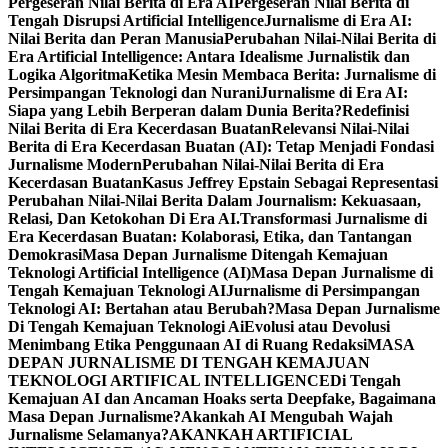
Pergeseran Nilai Berita di Era AI
Pergeseran Nilai Berita di
Tengah Disrupsi Artificial Intelligence
Jurnalisme di Era AI:
Nilai Berita dan Peran Manusia
Perubahan Nilai-Nilai Berita di
Era Artificial Intelligence: Antara Idealisme Jurnalistik dan
Logika Algoritma
Ketika Mesin Membaca Berita: Jurnalisme di
Persimpangan Teknologi dan Nurani
Jurnalisme di Era AI:
Siapa yang Lebih Berperan dalam Dunia Berita?
Redefinisi
Nilai Berita di Era Kecerdasan Buatan
Relevansi Nilai-Nilai
Berita di Era Kecerdasan Buatan (AI): Tetap Menjadi Fondasi
Jurnalisme Modern
Perubahan Nilai-Nilai Berita di Era
Kecerdasan Buatan
Kasus Jeffrey Epstain Sebagai Representasi
Perubahan Nilai-Nilai Berita Dalam Journalism: Kekuasaan,
Relasi, Dan Ketokohan Di Era AI.
Transformasi Jurnalisme di
Era Kecerdasan Buatan: Kolaborasi, Etika, dan Tantangan
Demokrasi
Masa Depan Jurnalisme Ditengah Kemajuan
Teknologi Artificial Intelligence (AI)
Masa Depan Jurnalisme di
Tengah Kemajuan Teknologi AI
Jurnalisme di Persimpangan
Teknologi AI: Bertahan atau Berubah?
Masa Depan Jurnalisme
Di Tengah Kemajuan Teknologi Ai
Evolusi atau Devolusi
Menimbang Etika Penggunaan AI di Ruang Redaksi
MASA
DEPAN JURNALISME DI TENGAH KEMAJUAN
TEKNOLOGI ARTIFICAL INTELLIGENCE
Di Tengah
Kemajuan AI dan Ancaman Hoaks serta Deepfake, Bagaimana
Masa Depan Jurnalisme?
Akankah AI Mengubah Wajah
Jurnalisme Selamanya?
AKANKAH ARTIFICIAL