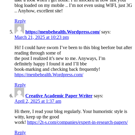
blog loaded on my mobile .. I’m not even using WIFI, just 3G
.. Anyhow, excellent site!
Reply
https://menbehealth.Wordpress.com/
says:
March 21, 2025 at 10:23 pm
Hi! I could have sworn I’ve been to this blog beefore but after
reading through some of
the post I realized it’s new to me. Anyways, I’m
definitely happy I found it and I’ll bbe
book-marking and checking back frequently!
https://menbehealth.Wordpress.com/
Reply
Creative Academic Paper Writer
says:
April 2, 2025 at 1:37 am
Hi there, I read your blog regularly. Your humoristic style is
witty, keep up the good
work!
https://2t-s.com/companies/expert-in-research-papers/
Reply