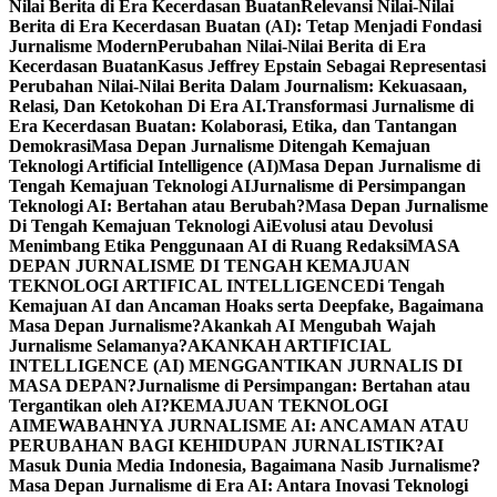
Nilai Berita di Era Kecerdasan Buatan
Relevansi Nilai-Nilai
Berita di Era Kecerdasan Buatan (AI): Tetap Menjadi Fondasi
Jurnalisme Modern
Perubahan Nilai-Nilai Berita di Era
Kecerdasan Buatan
Kasus Jeffrey Epstain Sebagai Representasi
Perubahan Nilai-Nilai Berita Dalam Journalism: Kekuasaan,
Relasi, Dan Ketokohan Di Era AI.
Transformasi Jurnalisme di
Era Kecerdasan Buatan: Kolaborasi, Etika, dan Tantangan
Demokrasi
Masa Depan Jurnalisme Ditengah Kemajuan
Teknologi Artificial Intelligence (AI)
Masa Depan Jurnalisme di
Tengah Kemajuan Teknologi AI
Jurnalisme di Persimpangan
Teknologi AI: Bertahan atau Berubah?
Masa Depan Jurnalisme
Di Tengah Kemajuan Teknologi Ai
Evolusi atau Devolusi
Menimbang Etika Penggunaan AI di Ruang Redaksi
MASA
DEPAN JURNALISME DI TENGAH KEMAJUAN
TEKNOLOGI ARTIFICAL INTELLIGENCE
Di Tengah
Kemajuan AI dan Ancaman Hoaks serta Deepfake, Bagaimana
Masa Depan Jurnalisme?
Akankah AI Mengubah Wajah
Jurnalisme Selamanya?
AKANKAH ARTIFICIAL
INTELLIGENCE (AI) MENGGANTIKAN JURNALIS DI
MASA DEPAN?
Jurnalisme di Persimpangan: Bertahan atau
Tergantikan oleh AI?
KEMAJUAN TEKNOLOGI
AI
MEWABAHNYA JURNALISME AI: ANCAMAN ATAU
PERUBAHAN BAGI KEHIDUPAN JURNALISTIK?
AI
Masuk Dunia Media Indonesia, Bagaimana Nasib Jurnalisme?
Masa Depan Jurnalisme di Era AI: Antara Inovasi Teknologi