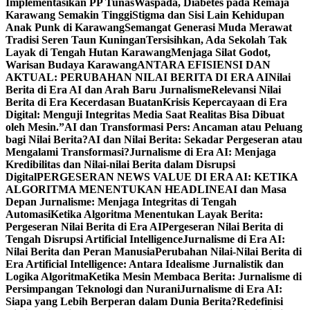
Implementasikan PP Tunas
Waspada, Diabetes pada Remaja
Karawang Semakin Tinggi
Stigma dan Sisi Lain Kehidupan
Anak Punk di Karawang
Semangat Generasi Muda Merawat
Tradisi Seren Taun Kuningan
Tersisihkan, Ada Sekolah Tak
Layak di Tengah Hutan Karawang
Menjaga Silat Godot,
Warisan Budaya Karawang
ANTARA EFISIENSI DAN
AKTUAL: PERUBAHAN NILAI BERITA DI ERA AI
Nilai
Berita di Era AI dan Arah Baru Jurnalisme
Relevansi Nilai
Berita di Era Kecerdasan Buatan
Krisis Kepercayaan di Era
Digital: Menguji Integritas Media Saat Realitas Bisa Dibuat
oleh Mesin.”
AI dan Transformasi Pers: Ancaman atau Peluang
bagi Nilai Berita?
AI dan Nilai Berita: Sekadar Pergeseran atau
Mengalami Transformasi?
Jurnalisme di Era AI: Menjaga
Kredibilitas dan Nilai-nilai Berita dalam Disrupsi
Digital
PERGESERAN NEWS VALUE DI ERA AI: KETIKA
ALGORITMA MENENTUKAN HEADLINE
AI dan Masa
Depan Jurnalisme: Menjaga Integritas di Tengah
Automasi
Ketika Algoritma Menentukan Layak Berita:
Pergeseran Nilai Berita di Era AI
Pergeseran Nilai Berita di
Tengah Disrupsi Artificial Intelligence
Jurnalisme di Era AI:
Nilai Berita dan Peran Manusia
Perubahan Nilai-Nilai Berita di
Era Artificial Intelligence: Antara Idealisme Jurnalistik dan
Logika Algoritma
Ketika Mesin Membaca Berita: Jurnalisme di
Persimpangan Teknologi dan Nurani
Jurnalisme di Era AI:
Siapa yang Lebih Berperan dalam Dunia Berita?
Redefinisi