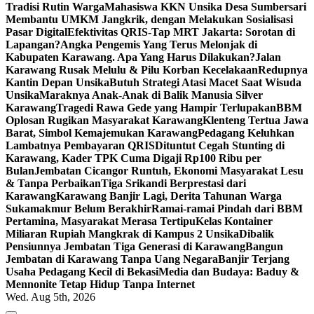
Tradisi Rutin Warga
Mahasiswa KKN Unsika Desa Sumbersari
Membantu UMKM Jangkrik, dengan Melakukan Sosialisasi
Pasar Digital
Efektivitas QRIS-Tap MRT Jakarta: Sorotan di
Lapangan?
Angka Pengemis Yang Terus Melonjak di
Kabupaten Karawang. Apa Yang Harus Dilakukan?
Jalan
Karawang Rusak Melulu & Pilu Korban Kecelakaan
Redupnya
Kantin Depan Unsika
Butuh Strategi Atasi Macet Saat Wisuda
Unsika
Maraknya Anak-Anak di Balik Manusia Silver
Karawang
Tragedi Rawa Gede yang Hampir Terlupakan
BBM
Oplosan Rugikan Masyarakat Karawang
Klenteng Tertua Jawa
Barat, Simbol Kemajemukan Karawang
Pedagang Keluhkan
Lambatnya Pembayaran QRIS
Dituntut Cegah Stunting di
Karawang, Kader TPK Cuma Digaji Rp100 Ribu per
Bulan
Jembatan Cicangor Runtuh, Ekonomi Masyarakat Lesu
& Tanpa Perbaikan
Tiga Srikandi Berprestasi dari
Karawang
Karawang Banjir Lagi, Derita Tahunan Warga
Sukamakmur Belum Berakhir
Ramai-ramai Pindah dari BBM
Pertamina, Masyarakat Merasa Tertipu
Kelas Kontainer
Miliaran Rupiah Mangkrak di Kampus 2 Unsika
Dibalik
Pensiunnya Jembatan Tiga Generasi di Karawang
Bangun
Jembatan di Karawang Tanpa Uang Negara
Banjir Terjang
Usaha Pedagang Kecil di Bekasi
Media dan Budaya: Baduy &
Mennonite Tetap Hidup Tanpa Internet
Wed. Aug 5th, 2026