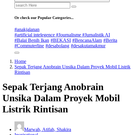
Search
for:
Or check our Popular Categories...
#anakjalanan
#artificial intelegence #Journalisme #Jurnalistik AI
#Balai Benih Ikan
#BEKASI
#BencanaAlam
#Berita
#Commuterline
#desabolang
#desakutamakmur
Home
Sepak Terjang Anobrain Unsika Dalam Proyek Mobil Listrik
Rintisan
Sepak Terjang Anobrain
Unsika Dalam Proyek Mobil
Listrik Rintisan
Marwah, Atifah, Shakira
Inspirational