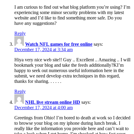
I am curious to find out what blog platform you’re using? I’m
experiencing some minor security problems with my latest
website and I’d like to find something more safe. Do you
have any suggestions?
Reply
Watch NFL games for free online
says:
December 17, 2024 at 3:34 am
Hiya very nice web site!! Guy .. Excellent .. Amazing .. I will
bookmark your blog and take the feeds additionally?KI’m
happy to seek out numerous useful information here in the
submit, we need develop extra techniques in this regard,
thanks for sharing. . . . . .
Reply
NHL live stream online HD
says:
December 17, 2024 at 4:00 am
Greetings from Ohio! I’m bored to death at work so I decided
to browse your blog on my iphone during lunch break. I
really like the information you provide here and can’t wait to
take a look when I get home. I’m shocked at how fast your