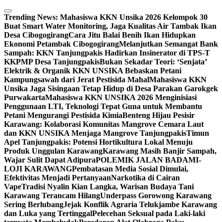
Skip
to
Trending News:
Mahasiswa KKN Unsika 2026 Kelompok 30
content
Buat Smart Water Monitoring, Jaga Kualitas Air Tambak Ikan
Desa Cibogogirang
Cara Jitu Balai Benih Ikan Hidupkan
Ekonomi Petambak Cibogogirang
Melanjutkan Semangat Bank
Sampah: KKN Tanjungpakis Hadirkan Insinerator di TPS-T
KKPMP Desa Tanjungpakis
Bukan Sekadar Teori: ‘Senjata’
Elektrik & Organik KKN UNSIKA Bebaskan Petani
Kampungsawah dari Jerat Pestisida Mahal
Mahasiswa KKN
Unsika Jaga Sisingaan Tetap Hidup di Desa Parakan Garokgek
Purwakarta
Mahasiswa KKN UNSIKA 2026 Menginisiasi
Penggunaan LTI, Teknologi Tepat Guna untuk Membantu
Petani Mengurangi Pestisida Kimia
Benteng Hijau Pesisir
Karawang: Kolaborasi Komunitas Mangrove Cemara Laut
dan KKN UNSIKA Menjaga Mangrove Tanjungpakis
Timun
Apel Tanjungpakis: Potensi Hortikultura Lokal Menuju
Produk Unggulan Karawang
Karawang Masih Banjir Sampah,
Wajar Sulit Dapat Adipura
POLEMIK JALAN BADAMI-
LOJI KARAWANG
Pembatasan Media Sosial Dimulai,
Efektivitas Menjadi Pertanyaan
Narkotika di Cairan
Vape
Tradisi Nyalin Kian Langka, Warisan Budaya Tani
Karawang Terancam Hilang
Underpass Gorowong Karawang
Sering Berlubang
Jejak Konflik Agraria Telukjambe Karawang
dan Luka yang Tertinggal
Pelecehan Seksual pada Laki-laki