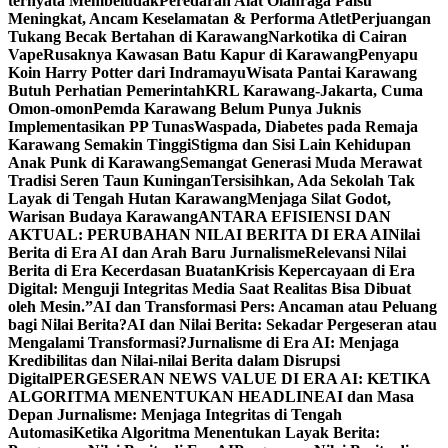
ternyata Membeludak
Peredaran Alat Olahraga Palsu
Meningkat, Ancam Keselamatan & Performa Atlet
Perjuangan
Tukang Becak Bertahan di Karawang
Narkotika di Cairan
Vape
Rusaknya Kawasan Batu Kapur di Karawang
Penyapu
Koin Harry Potter dari Indramayu
Wisata Pantai Karawang
Butuh Perhatian Pemerintah
KRL Karawang-Jakarta, Cuma
Omon-omon
Pemda Karawang Belum Punya Juknis
Implementasikan PP Tunas
Waspada, Diabetes pada Remaja
Karawang Semakin Tinggi
Stigma dan Sisi Lain Kehidupan
Anak Punk di Karawang
Semangat Generasi Muda Merawat
Tradisi Seren Taun Kuningan
Tersisihkan, Ada Sekolah Tak
Layak di Tengah Hutan Karawang
Menjaga Silat Godot,
Warisan Budaya Karawang
ANTARA EFISIENSI DAN
AKTUAL: PERUBAHAN NILAI BERITA DI ERA AI
Nilai
Berita di Era AI dan Arah Baru Jurnalisme
Relevansi Nilai
Berita di Era Kecerdasan Buatan
Krisis Kepercayaan di Era
Digital: Menguji Integritas Media Saat Realitas Bisa Dibuat
oleh Mesin.”
AI dan Transformasi Pers: Ancaman atau Peluang
bagi Nilai Berita?
AI dan Nilai Berita: Sekadar Pergeseran atau
Mengalami Transformasi?
Jurnalisme di Era AI: Menjaga
Kredibilitas dan Nilai-nilai Berita dalam Disrupsi
Digital
PERGESERAN NEWS VALUE DI ERA AI: KETIKA
ALGORITMA MENENTUKAN HEADLINE
AI dan Masa
Depan Jurnalisme: Menjaga Integritas di Tengah
Automasi
Ketika Algoritma Menentukan Layak Berita: