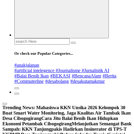
Search
for:
Or check our Popular Categories...
#anakjalanan
#artificial intelegence #Journalisme #Jurnalistik AI
#Balai Benih Ikan
#BEKASI
#BencanaAlam
#Berita
#Commuterline
#desabolang
#desakutamakmur
Trending News:
Mahasiswa KKN Unsika 2026 Kelompok 30
Buat Smart Water Monitoring, Jaga Kualitas Air Tambak Ikan
Desa Cibogogirang
Cara Jitu Balai Benih Ikan Hidupkan
Ekonomi Petambak Cibogogirang
Melanjutkan Semangat Bank
Sampah: KKN Tanjungpakis Hadirkan Insinerator di TPS-T